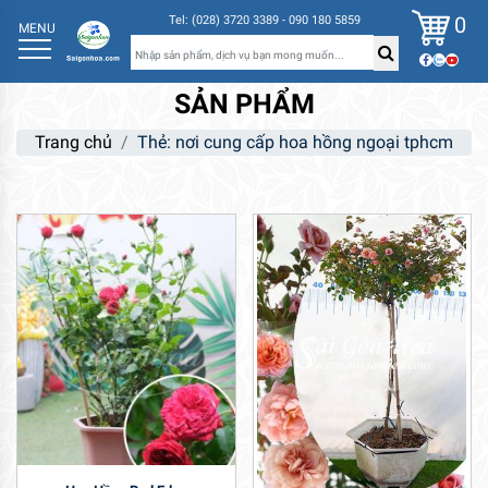
0
Tel: (028) 3720 3389 - 090 180 5859
MENU
SẢN PHẨM
Trang chủ
Thẻ: nơi cung cấp hoa hồng ngoại tphcm