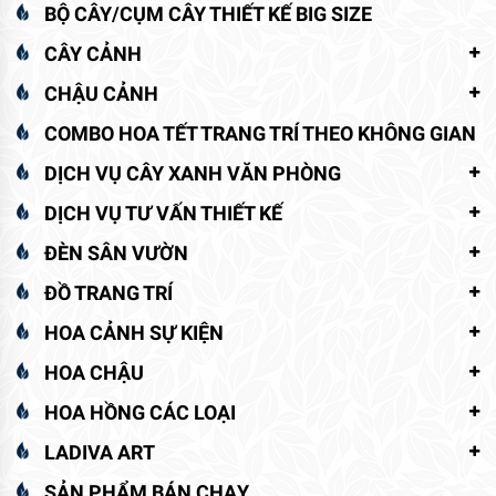
BỘ CÂY/CỤM CÂY THIẾT KẾ BIG SIZE
CÂY CẢNH
CHẬU CẢNH
COMBO HOA TẾT TRANG TRÍ THEO KHÔNG GIAN
DỊCH VỤ CÂY XANH VĂN PHÒNG
DỊCH VỤ TƯ VẤN THIẾT KẾ
ĐÈN SÂN VƯỜN
ĐỒ TRANG TRÍ
HOA CẢNH SỰ KIỆN
HOA CHẬU
HOA HỒNG CÁC LOẠI
LADIVA ART
SẢN PHẨM BÁN CHẠY