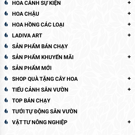
HOA CẢNH SỰ KIỆN
HOA CHẬU
HOA HỒNG CÁC LOẠI
LADIVA ART
SẢN PHẨM BÁN CHẠY
SẢN PHẨM KHUYẾN MÃI
SẢN PHẨM MỚI
SHOP QUÀ TẶNG CÂY HOA
TIỂU CẢNH SÂN VƯỜN
TOP BÁN CHẠY
TƯỚI TỰ ĐỘNG SÂN VƯỜN
VẬT TƯ NÔNG NGHIỆP