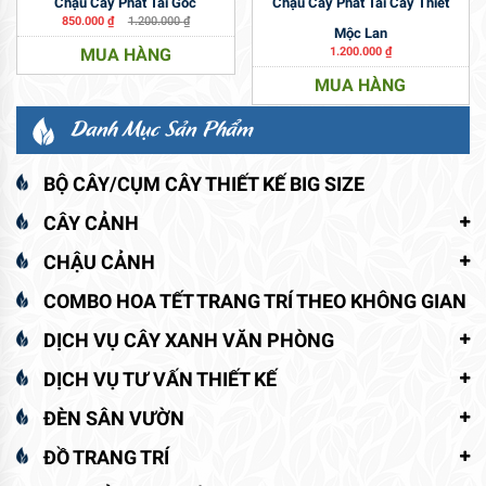
Chậu Cây Phát Tài Gốc
Chậu Cây Phát Tài Cây Thiết
850.000
₫
1.200.000
₫
Mộc Lan
MUA HÀNG
1.200.000
₫
MUA HÀNG
Danh Mục Sản Phẩm
BỘ CÂY/CỤM CÂY THIẾT KẾ BIG SIZE
CÂY CẢNH
CHẬU CẢNH
COMBO HOA TẾT TRANG TRÍ THEO KHÔNG GIAN
DỊCH VỤ CÂY XANH VĂN PHÒNG
DỊCH VỤ TƯ VẤN THIẾT KẾ
ĐÈN SÂN VƯỜN
ĐỒ TRANG TRÍ