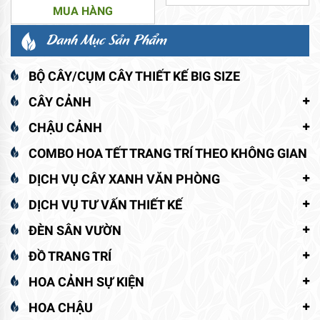
MUA HÀNG
Danh Mục Sản Phẩm
BỘ CÂY/CỤM CÂY THIẾT KẾ BIG SIZE
CÂY CẢNH
CHẬU CẢNH
COMBO HOA TẾT TRANG TRÍ THEO KHÔNG GIAN
DỊCH VỤ CÂY XANH VĂN PHÒNG
DỊCH VỤ TƯ VẤN THIẾT KẾ
ĐÈN SÂN VƯỜN
ĐỒ TRANG TRÍ
HOA CẢNH SỰ KIỆN
HOA CHẬU