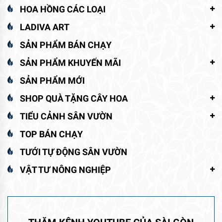
HOA HỒNG CÁC LOẠI
LADIVA ART
SẢN PHẨM BÁN CHẠY
SẢN PHẨM KHUYẾN MÃI
SẢN PHẨM MỚI
SHOP QUÀ TẶNG CÂY HOA
TIỂU CẢNH SÂN VƯỜN
TOP BÁN CHẠY
TƯỚI TỰ ĐỘNG SÂN VƯỜN
VẬT TƯ NÔNG NGHIỆP