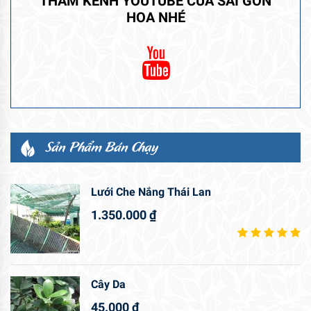
THĂM KÊNH YOUTUBE CỦA SÀI GÒN
HOA NHÉ
Sản Phẩm Bán Chạy
Lưới Che Nắng Thái Lan
1.350.000
₫
Cây Da
45.000
₫