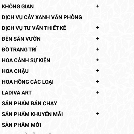
KHÔNG GIAN
DỊCH VỤ CÂY XANH VĂN PHÒNG
DỊCH VỤ TƯ VẤN THIẾT KẾ
ĐÈN SÂN VƯỜN
ĐỒ TRANG TRÍ
HOA CẢNH SỰ KIỆN
HOA CHẬU
HOA HỒNG CÁC LOẠI
LADIVA ART
SẢN PHẨM BÁN CHẠY
SẢN PHẨM KHUYẾN MÃI
SẢN PHẨM MỚI