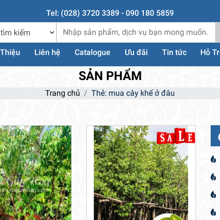
Tel: (028) 3720 3389 - 090 180 5859
 Thiệu
Liên hệ
Catalogue
Ưu đãi
Tin tức
Hỗ T
SẢN PHẨM
Trang chủ
Thẻ: mua cây khế ở đâu