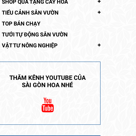
SHOP QUÀ TẶNG CÂY HOA
TIỂU CẢNH SÂN VƯỜN
TOP BÁN CHẠY
TƯỚI TỰ ĐỘNG SÂN VƯỜN
VẬT TƯ NÔNG NGHIỆP
THĂM KÊNH YOUTUBE CỦA
SÀI GÒN HOA NHÉ