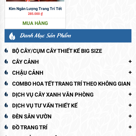
Kim Ngân Lượng Trang Trí Tết
285.000
₫
MUA HÀNG
Danh Mục Sản Phẩm
BỘ CÂY/CỤM CÂY THIẾT KẾ BIG SIZE
CÂY CẢNH
CHẬU CẢNH
COMBO HOA TẾT TRANG TRÍ THEO KHÔNG GIAN
DỊCH VỤ CÂY XANH VĂN PHÒNG
DỊCH VỤ TƯ VẤN THIẾT KẾ
ĐÈN SÂN VƯỜN
ĐỒ TRANG TRÍ