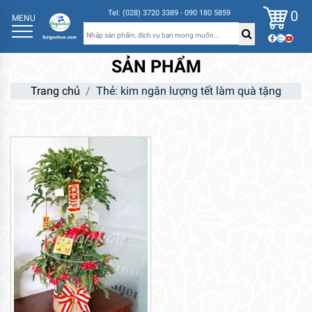
0
Tel: (028) 3720 3389 - 090 180 5859
MENU
SẢN PHẨM
Trang chủ
Thẻ: kim ngân lượng tết làm quà tặng