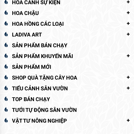
HOA CẢNH SỰ KIỆN
HOA CHẬU
HOA HỒNG CÁC LOẠI
LADIVA ART
SẢN PHẨM BÁN CHẠY
SẢN PHẨM KHUYẾN MÃI
SẢN PHẨM MỚI
SHOP QUÀ TẶNG CÂY HOA
TIỂU CẢNH SÂN VƯỜN
TOP BÁN CHẠY
TƯỚI TỰ ĐỘNG SÂN VƯỜN
VẬT TƯ NÔNG NGHIỆP