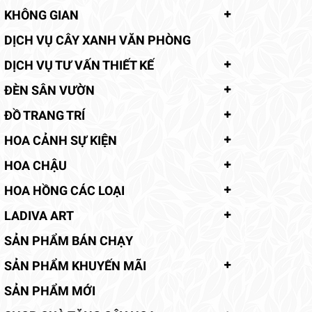
KHÔNG GIAN
DỊCH VỤ CÂY XANH VĂN PHÒNG
DỊCH VỤ TƯ VẤN THIẾT KẾ
ĐÈN SÂN VƯỜN
ĐỒ TRANG TRÍ
HOA CẢNH SỰ KIỆN
HOA CHẬU
HOA HỒNG CÁC LOẠI
LADIVA ART
SẢN PHẨM BÁN CHẠY
SẢN PHẨM KHUYẾN MÃI
SẢN PHẨM MỚI