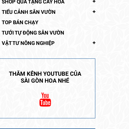
SHOP QUÀ TẶNG CÂY HOA
TIỂU CẢNH SÂN VƯỜN
TOP BÁN CHẠY
TƯỚI TỰ ĐỘNG SÂN VƯỜN
VẬT TƯ NÔNG NGHIỆP
THĂM KÊNH YOUTUBE CỦA
SÀI GÒN HOA NHÉ