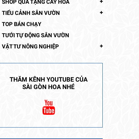
SHOP QUÀ TẶNG CÂY HOA
TIỂU CẢNH SÂN VƯỜN
TOP BÁN CHẠY
TƯỚI TỰ ĐỘNG SÂN VƯỜN
VẬT TƯ NÔNG NGHIỆP
THĂM KÊNH YOUTUBE CỦA
SÀI GÒN HOA NHÉ