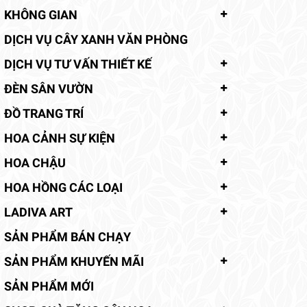
KHÔNG GIAN
DỊCH VỤ CÂY XANH VĂN PHÒNG
DỊCH VỤ TƯ VẤN THIẾT KẾ
ĐÈN SÂN VƯỜN
ĐỒ TRANG TRÍ
HOA CẢNH SỰ KIỆN
HOA CHẬU
HOA HỒNG CÁC LOẠI
LADIVA ART
SẢN PHẨM BÁN CHẠY
SẢN PHẨM KHUYẾN MÃI
SẢN PHẨM MỚI