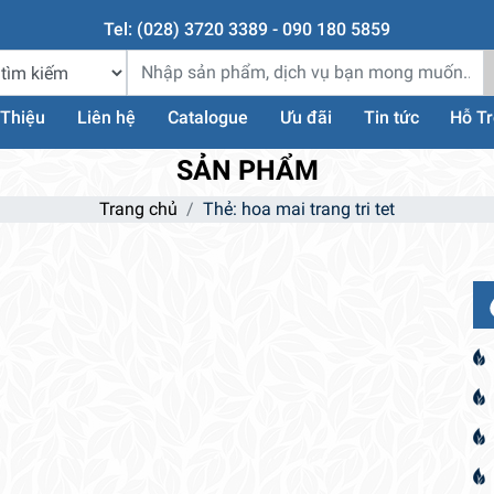
Tel: (028) 3720 3389 - 090 180 5859
 Thiệu
Liên hệ
Catalogue
Ưu đãi
Tin tức
Hỗ T
SẢN PHẨM
Trang chủ
Thẻ: hoa mai trang tri tet