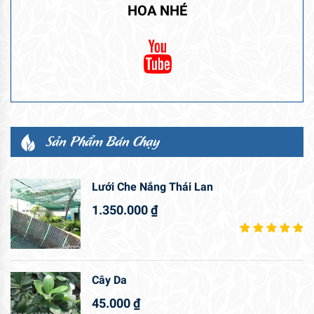
HOA NHÉ
Sản Phẩm Bán Chạy
Lưới Che Nắng Thái Lan
1.350.000
₫
Cây Da
45.000
₫