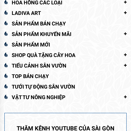
HOA HỒNG CÁC LOẠI
LADIVA ART
SẢN PHẨM BÁN CHẠY
SẢN PHẨM KHUYẾN MÃI
SẢN PHẨM MỚI
SHOP QUÀ TẶNG CÂY HOA
TIỂU CẢNH SÂN VƯỜN
TOP BÁN CHẠY
TƯỚI TỰ ĐỘNG SÂN VƯỜN
VẬT TƯ NÔNG NGHIỆP
THĂM KÊNH YOUTUBE CỦA SÀI GÒN