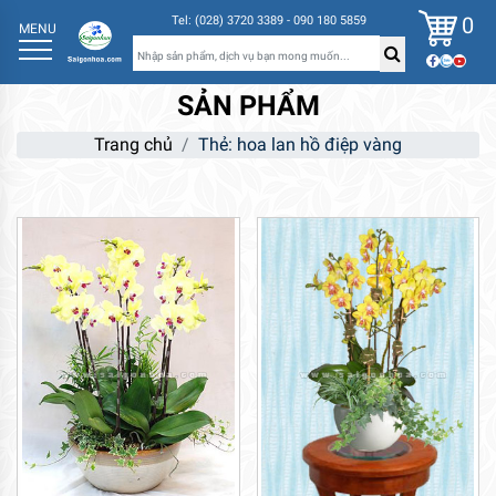
0
Tel: (028) 3720 3389 - 090 180 5859
MENU
SẢN PHẨM
Trang chủ
Thẻ: hoa lan hồ điệp vàng