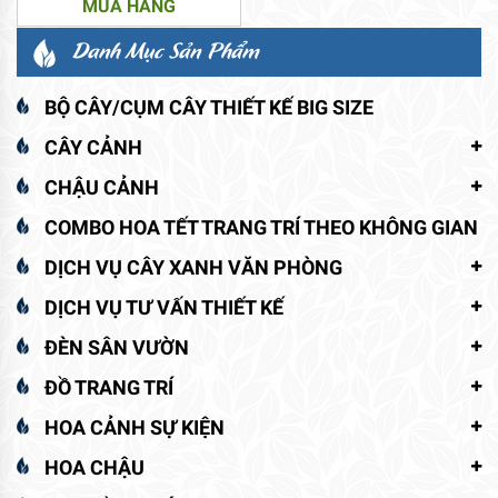
MUA HÀNG
Danh Mục Sản Phẩm
BỘ CÂY/CỤM CÂY THIẾT KẾ BIG SIZE
CÂY CẢNH
CHẬU CẢNH
COMBO HOA TẾT TRANG TRÍ THEO KHÔNG GIAN
DỊCH VỤ CÂY XANH VĂN PHÒNG
DỊCH VỤ TƯ VẤN THIẾT KẾ
ĐÈN SÂN VƯỜN
ĐỒ TRANG TRÍ
HOA CẢNH SỰ KIỆN
HOA CHẬU