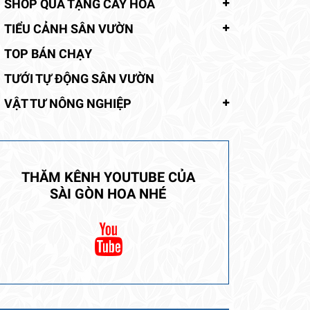
SHOP QUÀ TẶNG CÂY HOA
TIỂU CẢNH SÂN VƯỜN
TOP BÁN CHẠY
TƯỚI TỰ ĐỘNG SÂN VƯỜN
VẬT TƯ NÔNG NGHIỆP
THĂM KÊNH YOUTUBE CỦA
SÀI GÒN HOA NHÉ