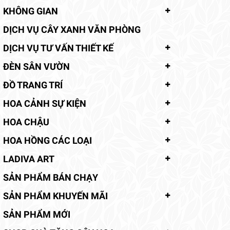
KHÔNG GIAN
DỊCH VỤ CÂY XANH VĂN PHÒNG
DỊCH VỤ TƯ VẤN THIẾT KẾ
ĐÈN SÂN VƯỜN
ĐỒ TRANG TRÍ
HOA CẢNH SỰ KIỆN
HOA CHẬU
HOA HỒNG CÁC LOẠI
LADIVA ART
SẢN PHẨM BÁN CHẠY
SẢN PHẨM KHUYẾN MÃI
SẢN PHẨM MỚI