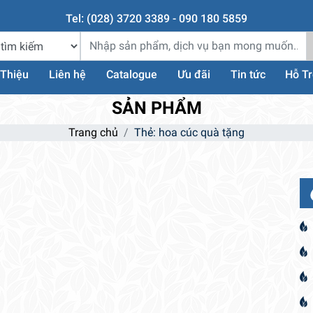
Tel: (028) 3720 3389 - 090 180 5859
 Thiệu
Liên hệ
Catalogue
Ưu đãi
Tin tức
Hỗ T
SẢN PHẨM
Trang chủ
Thẻ: hoa cúc quà tặng