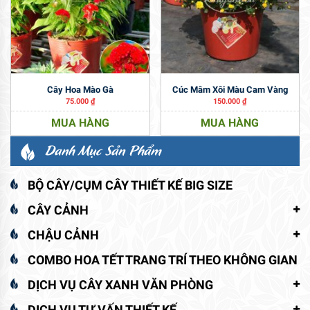
Cây Hoa Mào Gà
Cúc Mâm Xôi Màu Cam Vàng
75.000
₫
150.000
₫
MUA HÀNG
MUA HÀNG
Danh Mục Sản Phẩm
BỘ CÂY/CỤM CÂY THIẾT KẾ BIG SIZE
CÂY CẢNH
CHẬU CẢNH
COMBO HOA TẾT TRANG TRÍ THEO KHÔNG GIAN
DỊCH VỤ CÂY XANH VĂN PHÒNG
DỊCH VỤ TƯ VẤN THIẾT KẾ