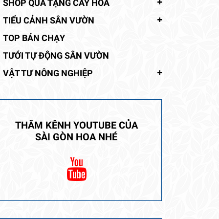
SHOP QUÀ TẶNG CÂY HOA
TIỂU CẢNH SÂN VƯỜN
TOP BÁN CHẠY
TƯỚI TỰ ĐỘNG SÂN VƯỜN
VẬT TƯ NÔNG NGHIỆP
THĂM KÊNH YOUTUBE CỦA
SÀI GÒN HOA NHÉ