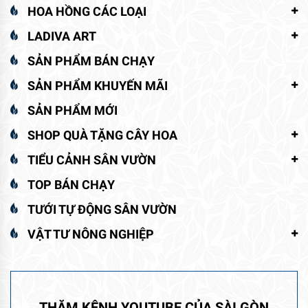
HOA HỒNG CÁC LOẠI
LADIVA ART
SẢN PHẨM BÁN CHẠY
SẢN PHẨM KHUYẾN MÃI
SẢN PHẨM MỚI
SHOP QUÀ TẶNG CÂY HOA
TIỂU CẢNH SÂN VƯỜN
TOP BÁN CHẠY
TƯỚI TỰ ĐỘNG SÂN VƯỜN
VẬT TƯ NÔNG NGHIỆP
THĂM KÊNH YOUTUBE CỦA SÀI GÒN