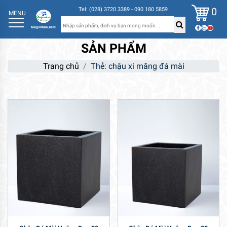
0
Tel: (028) 3720 3389 - 090 180 5859
MENU
SẢN PHẨM
Trang chủ
Thẻ: chậu xi măng đá mài