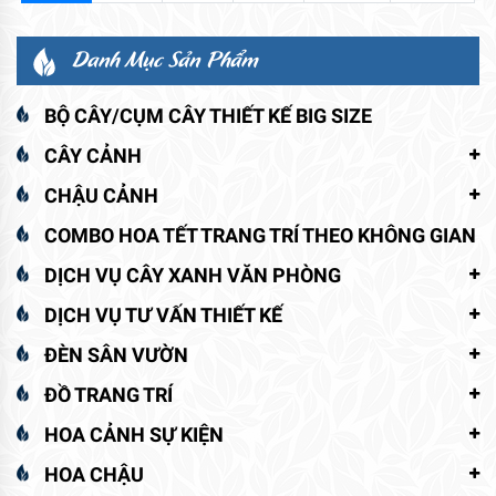
Danh Mục Sản Phẩm
BỘ CÂY/CỤM CÂY THIẾT KẾ BIG SIZE
CÂY CẢNH
CHẬU CẢNH
COMBO HOA TẾT TRANG TRÍ THEO KHÔNG GIAN
DỊCH VỤ CÂY XANH VĂN PHÒNG
DỊCH VỤ TƯ VẤN THIẾT KẾ
ĐÈN SÂN VƯỜN
ĐỒ TRANG TRÍ
HOA CẢNH SỰ KIỆN
HOA CHẬU