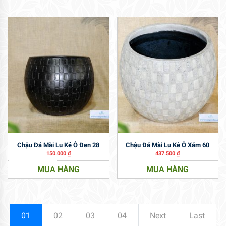
Chậu Đá Mài Lu Kẻ Ô Đen 28
Chậu Đá Mài Lu Kẻ Ô Xám 60
150.000
₫
437.500
₫
MUA HÀNG
MUA HÀNG
01
02
03
04
Next
Last