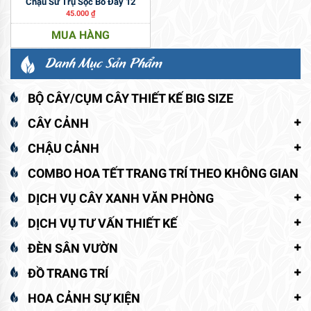
Chậu Sứ Trụ Sọc Bo Đáy 12
45.000
₫
MUA HÀNG
Danh Mục Sản Phẩm
BỘ CÂY/CỤM CÂY THIẾT KẾ BIG SIZE
CÂY CẢNH
CHẬU CẢNH
COMBO HOA TẾT TRANG TRÍ THEO KHÔNG GIAN
DỊCH VỤ CÂY XANH VĂN PHÒNG
DỊCH VỤ TƯ VẤN THIẾT KẾ
ĐÈN SÂN VƯỜN
ĐỒ TRANG TRÍ
HOA CẢNH SỰ KIỆN