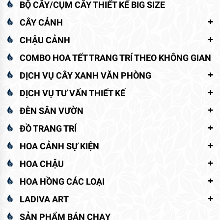
BỘ CÂY/CỤM CÂY THIẾT KẾ BIG SIZE
CÂY CẢNH
CHẬU CẢNH
COMBO HOA TẾT TRANG TRÍ THEO KHÔNG GIAN
DỊCH VỤ CÂY XANH VĂN PHÒNG
DỊCH VỤ TƯ VẤN THIẾT KẾ
ĐÈN SÂN VƯỜN
ĐỒ TRANG TRÍ
HOA CẢNH SỰ KIỆN
HOA CHẬU
HOA HỒNG CÁC LOẠI
LADIVA ART
SẢN PHẨM BÁN CHẠY