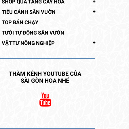
SHOP QUÀ TẶNG CÂY HOA
TIỂU CẢNH SÂN VƯỜN
TOP BÁN CHẠY
TƯỚI TỰ ĐỘNG SÂN VƯỜN
VẬT TƯ NÔNG NGHIỆP
THĂM KÊNH YOUTUBE CỦA
SÀI GÒN HOA NHÉ