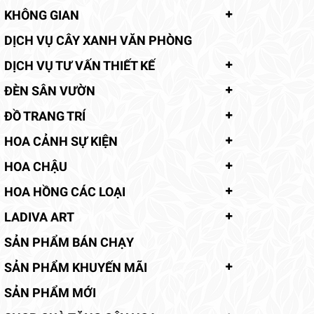
KHÔNG GIAN
DỊCH VỤ CÂY XANH VĂN PHÒNG
DỊCH VỤ TƯ VẤN THIẾT KẾ
ĐÈN SÂN VƯỜN
ĐỒ TRANG TRÍ
HOA CẢNH SỰ KIỆN
HOA CHẬU
HOA HỒNG CÁC LOẠI
LADIVA ART
SẢN PHẨM BÁN CHẠY
SẢN PHẨM KHUYẾN MÃI
SẢN PHẨM MỚI