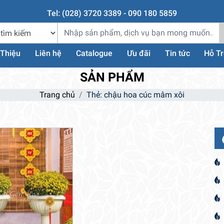
Tel: (028) 3720 3389 - 090 180 5859
 Thiệu
Liên hệ
Catalogue
Ưu đãi
Tin tức
Hỗ T
SẢN PHẨM
Trang chủ
Thẻ: chậu hoa cúc mâm xôi