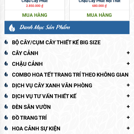
Chậu Cây Phúc
Chậu Cây Phúc Nội Thất
2.850.000
₫
680.000
₫
MUA HÀNG
MUA HÀNG
Danh Mục Sản Phẩm
BỘ CÂY/CỤM CÂY THIẾT KẾ BIG SIZE
CÂY CẢNH
CHẬU CẢNH
COMBO HOA TẾT TRANG TRÍ THEO KHÔNG GIAN
DỊCH VỤ CÂY XANH VĂN PHÒNG
DỊCH VỤ TƯ VẤN THIẾT KẾ
ĐÈN SÂN VƯỜN
ĐỒ TRANG TRÍ
HOA CẢNH SỰ KIỆN