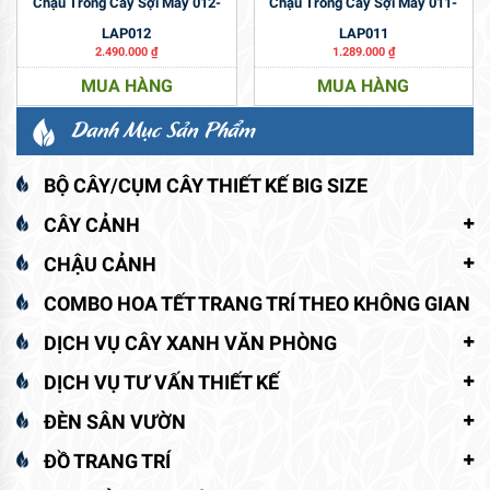
Chậu Trồng Cây Sợi Mây 012-
Chậu Trồng Cây Sợi Mây 011-
LAP012
LAP011
2.490.000
₫
1.289.000
₫
MUA HÀNG
MUA HÀNG
Danh Mục Sản Phẩm
BỘ CÂY/CỤM CÂY THIẾT KẾ BIG SIZE
CÂY CẢNH
CHẬU CẢNH
COMBO HOA TẾT TRANG TRÍ THEO KHÔNG GIAN
DỊCH VỤ CÂY XANH VĂN PHÒNG
DỊCH VỤ TƯ VẤN THIẾT KẾ
ĐÈN SÂN VƯỜN
ĐỒ TRANG TRÍ