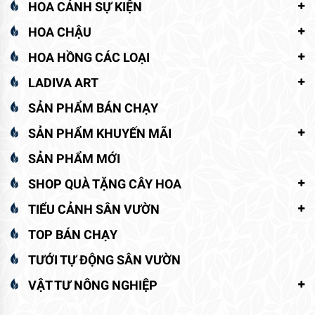
HOA CẢNH SỰ KIỆN
HOA CHẬU
HOA HỒNG CÁC LOẠI
LADIVA ART
SẢN PHẨM BÁN CHẠY
SẢN PHẨM KHUYẾN MÃI
SẢN PHẨM MỚI
SHOP QUÀ TẶNG CÂY HOA
TIỂU CẢNH SÂN VƯỜN
TOP BÁN CHẠY
TƯỚI TỰ ĐỘNG SÂN VƯỜN
VẬT TƯ NÔNG NGHIỆP