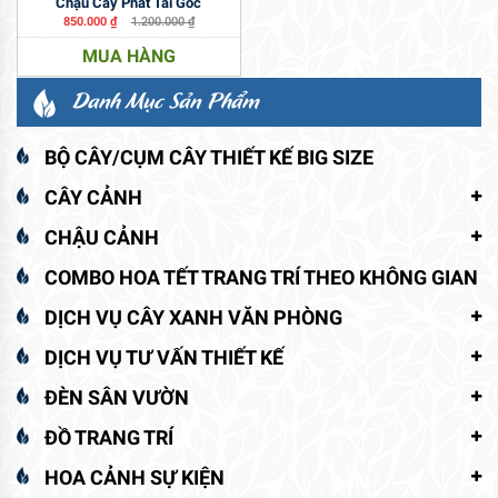
Chậu Cây Phát Tài Gốc
850.000
₫
1.200.000
₫
MUA HÀNG
Danh Mục Sản Phẩm
BỘ CÂY/CỤM CÂY THIẾT KẾ BIG SIZE
CÂY CẢNH
CHẬU CẢNH
COMBO HOA TẾT TRANG TRÍ THEO KHÔNG GIAN
DỊCH VỤ CÂY XANH VĂN PHÒNG
DỊCH VỤ TƯ VẤN THIẾT KẾ
ĐÈN SÂN VƯỜN
ĐỒ TRANG TRÍ
HOA CẢNH SỰ KIỆN