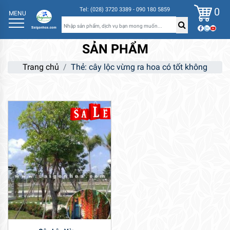
0
Tel: (028) 3720 3389 - 090 180 5859
MENU
SẢN PHẨM
Trang chủ
Thẻ: cây lộc vừng ra hoa có tốt không