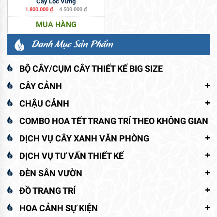
Cây Lộc Vừng
1.800.000
₫
4.500.000
₫
MUA HÀNG
Danh Mục Sản Phẩm
BỘ CÂY/CỤM CÂY THIẾT KẾ BIG SIZE
CÂY CẢNH
CHẬU CẢNH
COMBO HOA TẾT TRANG TRÍ THEO KHÔNG GIAN
DỊCH VỤ CÂY XANH VĂN PHÒNG
DỊCH VỤ TƯ VẤN THIẾT KẾ
ĐÈN SÂN VƯỜN
ĐỒ TRANG TRÍ
HOA CẢNH SỰ KIỆN