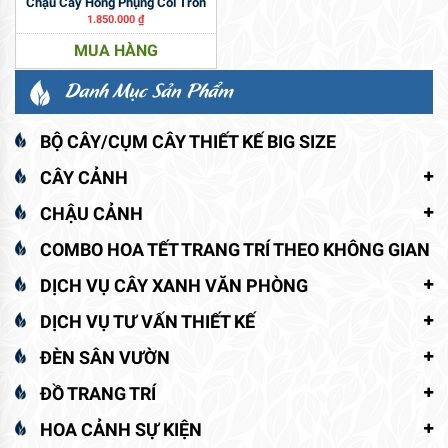
Chậu Cây Hồng Phụng Col Tròn
1.850.000
₫
MUA HÀNG
Danh Mục Sản Phẩm
BỘ CÂY/CỤM CÂY THIẾT KẾ BIG SIZE
CÂY CẢNH
CHẬU CẢNH
COMBO HOA TẾT TRANG TRÍ THEO KHÔNG GIAN
DỊCH VỤ CÂY XANH VĂN PHÒNG
DỊCH VỤ TƯ VẤN THIẾT KẾ
ĐÈN SÂN VƯỜN
ĐỒ TRANG TRÍ
HOA CẢNH SỰ KIỆN