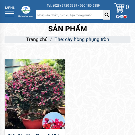
0
Tel: (028) 3720 3389 - 090 180 5859
MENU
SẢN PHẨM
Trang chủ
Thẻ: cây hồng phụng tròn