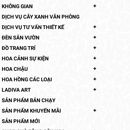
KHÔNG GIAN
DỊCH VỤ CÂY XANH VĂN PHÒNG
DỊCH VỤ TƯ VẤN THIẾT KẾ
ĐÈN SÂN VƯỜN
ĐỒ TRANG TRÍ
HOA CẢNH SỰ KIỆN
HOA CHẬU
HOA HỒNG CÁC LOẠI
LADIVA ART
SẢN PHẨM BÁN CHẠY
SẢN PHẨM KHUYẾN MÃI
SẢN PHẨM MỚI