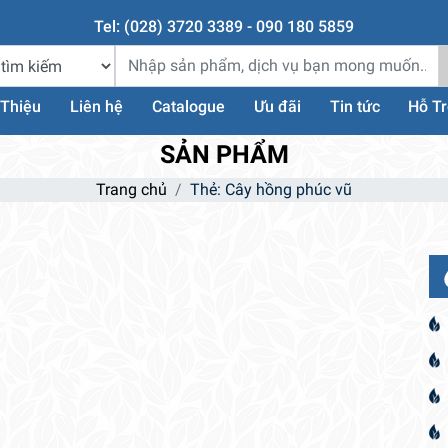
Tel: (028) 3720 3389 - 090 180 5859
 Thiệu
Liên hệ
Catalogue
Ưu đãi
Tin tức
Hỗ T
SẢN PHẨM
Trang chủ
Thẻ: Cây hồng phúc vũ