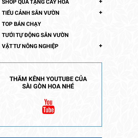
SHOP QUÀ TẶNG CÂY HOA
TIỂU CẢNH SÂN VƯỜN
TOP BÁN CHẠY
TƯỚI TỰ ĐỘNG SÂN VƯỜN
VẬT TƯ NÔNG NGHIỆP
THĂM KÊNH YOUTUBE CỦA
SÀI GÒN HOA NHÉ