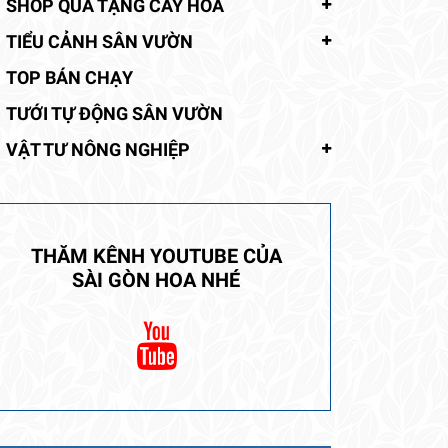
SHOP QUÀ TẶNG CÂY HOA
TIỂU CẢNH SÂN VƯỜN
TOP BÁN CHẠY
TƯỚI TỰ ĐỘNG SÂN VƯỜN
VẬT TƯ NÔNG NGHIỆP
THĂM KÊNH YOUTUBE CỦA
SÀI GÒN HOA NHÉ