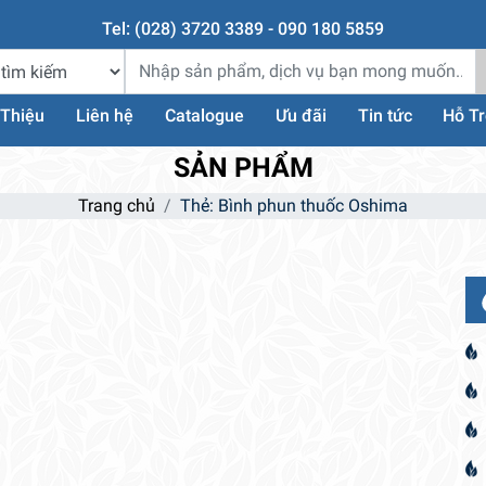
Tel: (028) 3720 3389 - 090 180 5859
 Thiệu
Liên hệ
Catalogue
Ưu đãi
Tin tức
Hỗ T
SẢN PHẨM
Trang chủ
Thẻ: Bình phun thuốc Oshima