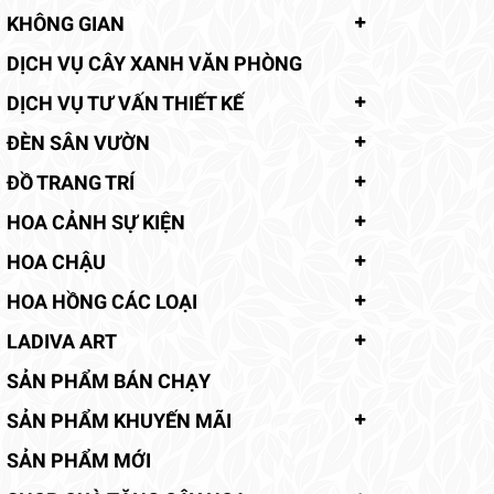
KHÔNG GIAN
DỊCH VỤ CÂY XANH VĂN PHÒNG
DỊCH VỤ TƯ VẤN THIẾT KẾ
ĐÈN SÂN VƯỜN
ĐỒ TRANG TRÍ
HOA CẢNH SỰ KIỆN
HOA CHẬU
HOA HỒNG CÁC LOẠI
LADIVA ART
SẢN PHẨM BÁN CHẠY
SẢN PHẨM KHUYẾN MÃI
SẢN PHẨM MỚI