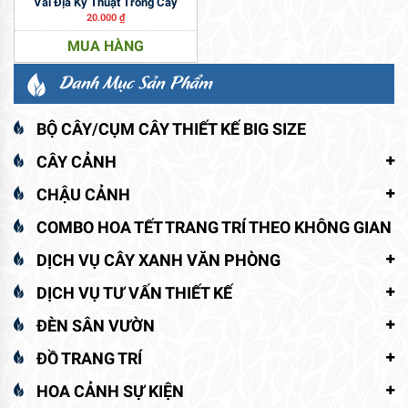
Vải Địa Kỹ Thuật Trồng Cây
20.000
₫
MUA HÀNG
Danh Mục Sản Phẩm
BỘ CÂY/CỤM CÂY THIẾT KẾ BIG SIZE
CÂY CẢNH
CHẬU CẢNH
COMBO HOA TẾT TRANG TRÍ THEO KHÔNG GIAN
DỊCH VỤ CÂY XANH VĂN PHÒNG
DỊCH VỤ TƯ VẤN THIẾT KẾ
ĐÈN SÂN VƯỜN
ĐỒ TRANG TRÍ
HOA CẢNH SỰ KIỆN