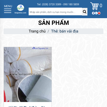
0
Tel: (028) 3720 3389 - 090 180 5859
MENU
SẢN PHẨM
Trang chủ
Thẻ: bán vải địa