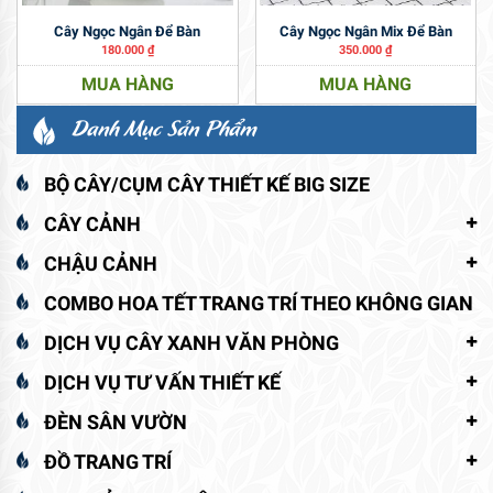
Cây Ngọc Ngân Để Bàn
Cây Ngọc Ngân Mix Để Bàn
180.000
₫
350.000
₫
MUA HÀNG
MUA HÀNG
Danh Mục Sản Phẩm
BỘ CÂY/CỤM CÂY THIẾT KẾ BIG SIZE
CÂY CẢNH
CHẬU CẢNH
COMBO HOA TẾT TRANG TRÍ THEO KHÔNG GIAN
DỊCH VỤ CÂY XANH VĂN PHÒNG
DỊCH VỤ TƯ VẤN THIẾT KẾ
ĐÈN SÂN VƯỜN
ĐỒ TRANG TRÍ