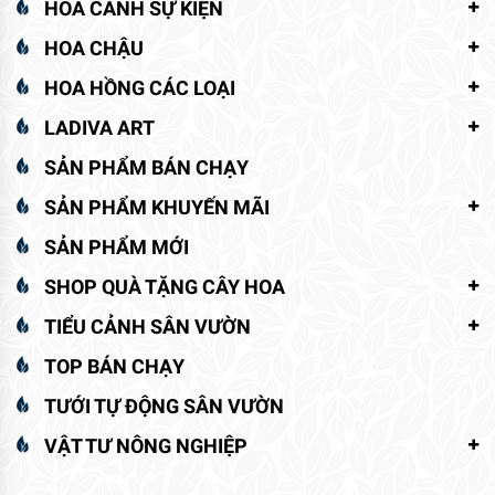
HOA CẢNH SỰ KIỆN
HOA CHẬU
HOA HỒNG CÁC LOẠI
LADIVA ART
SẢN PHẨM BÁN CHẠY
SẢN PHẨM KHUYẾN MÃI
SẢN PHẨM MỚI
SHOP QUÀ TẶNG CÂY HOA
TIỂU CẢNH SÂN VƯỜN
TOP BÁN CHẠY
TƯỚI TỰ ĐỘNG SÂN VƯỜN
VẬT TƯ NÔNG NGHIỆP