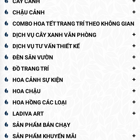
CÂY CẢNH
CHẬU CẢNH
COMBO HOA TẾT TRANG TRÍ THEO KHÔNG GIAN
DỊCH VỤ CÂY XANH VĂN PHÒNG
DỊCH VỤ TƯ VẤN THIẾT KẾ
ĐÈN SÂN VƯỜN
ĐỒ TRANG TRÍ
HOA CẢNH SỰ KIỆN
HOA CHẬU
HOA HỒNG CÁC LOẠI
LADIVA ART
SẢN PHẨM BÁN CHẠY
SẢN PHẨM KHUYẾN MÃI