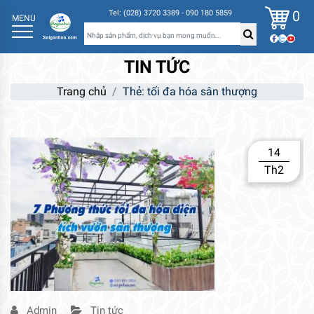
0
Tel: (028) 3720 3389 - 090 180 5859
MENU
TIN TỨC
Trang chủ
Thẻ:
tối đa hóa sân thượng
14
Th2
Admin
Tin tức