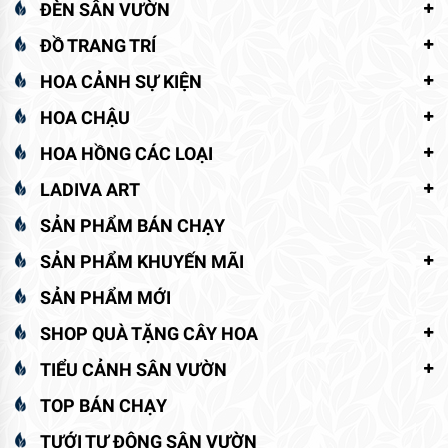
ĐÈN SÂN VƯỜN
ĐỒ TRANG TRÍ
HOA CẢNH SỰ KIỆN
HOA CHẬU
HOA HỒNG CÁC LOẠI
LADIVA ART
SẢN PHẨM BÁN CHẠY
SẢN PHẨM KHUYẾN MÃI
SẢN PHẨM MỚI
SHOP QUÀ TẶNG CÂY HOA
TIỂU CẢNH SÂN VƯỜN
TOP BÁN CHẠY
TƯỚI TỰ ĐỘNG SÂN VƯỜN