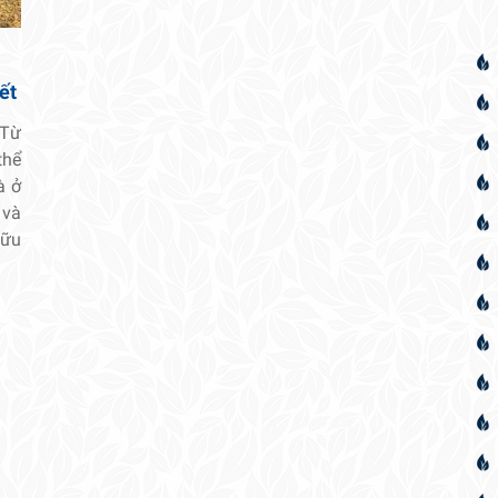
ết
 Từ
thể
à ở
 và
hữu