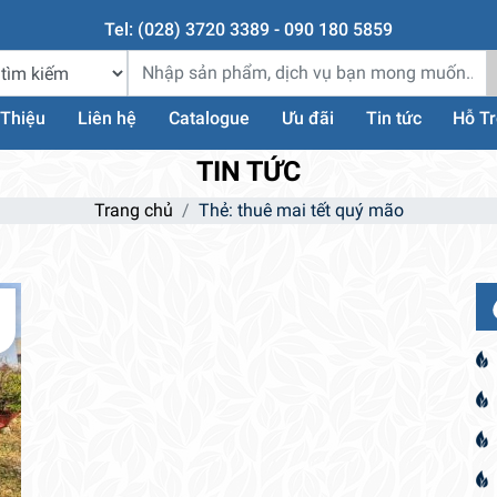
Tel: (028) 3720 3389 - 090 180 5859
 Thiệu
Liên hệ
Catalogue
Ưu đãi
Tin tức
Hỗ T
TIN TỨC
Trang chủ
Thẻ:
thuê mai tết quý mão