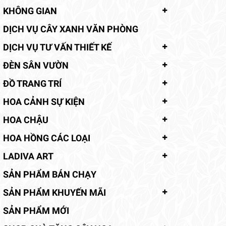
KHÔNG GIAN
DỊCH VỤ CÂY XANH VĂN PHÒNG
DỊCH VỤ TƯ VẤN THIẾT KẾ
ĐÈN SÂN VƯỜN
ĐỒ TRANG TRÍ
HOA CẢNH SỰ KIỆN
HOA CHẬU
HOA HỒNG CÁC LOẠI
LADIVA ART
SẢN PHẨM BÁN CHẠY
SẢN PHẨM KHUYẾN MÃI
SẢN PHẨM MỚI