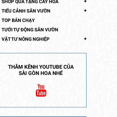
SHOP QUÀ TẶNG CÂY HOA
TIỂU CẢNH SÂN VƯỜN
TOP BÁN CHẠY
TƯỚI TỰ ĐỘNG SÂN VƯỜN
VẬT TƯ NÔNG NGHIỆP
THĂM KÊNH YOUTUBE CỦA
SÀI GÒN HOA NHÉ