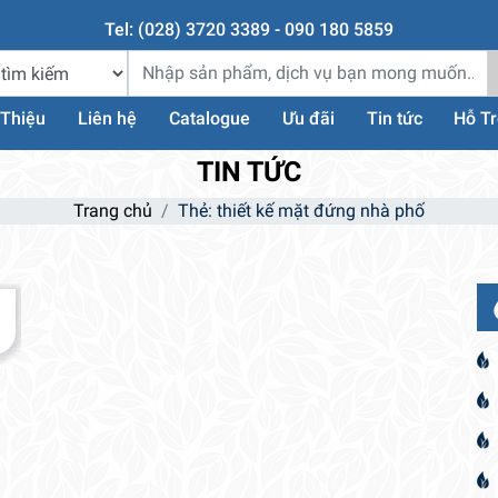
Tel: (028) 3720 3389 - 090 180 5859
 Thiệu
Liên hệ
Catalogue
Ưu đãi
Tin tức
Hỗ T
TIN TỨC
Trang chủ
Thẻ:
thiết kế mặt đứng nhà phố