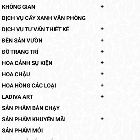
KHÔNG GIAN
DỊCH VỤ CÂY XANH VĂN PHÒNG
DỊCH VỤ TƯ VẤN THIẾT KẾ
ĐÈN SÂN VƯỜN
ĐỒ TRANG TRÍ
HOA CẢNH SỰ KIỆN
HOA CHẬU
HOA HỒNG CÁC LOẠI
LADIVA ART
SẢN PHẨM BÁN CHẠY
SẢN PHẨM KHUYẾN MÃI
SẢN PHẨM MỚI