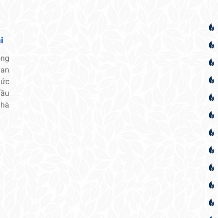
i
ong
uan
hức
đầu
nhà