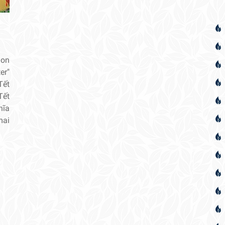
ion
er"
Tết
Tết
hĩa
mai