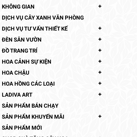
KHÔNG GIAN
DỊCH VỤ CÂY XANH VĂN PHÒNG
DỊCH VỤ TƯ VẤN THIẾT KẾ
ĐÈN SÂN VƯỜN
ĐỒ TRANG TRÍ
HOA CẢNH SỰ KIỆN
HOA CHẬU
HOA HỒNG CÁC LOẠI
LADIVA ART
SẢN PHẨM BÁN CHẠY
SẢN PHẨM KHUYẾN MÃI
SẢN PHẨM MỚI