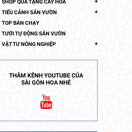
SHOP QUÀ TẶNG CÂY HOA
TIỂU CẢNH SÂN VƯỜN
TOP BÁN CHẠY
TƯỚI TỰ ĐỘNG SÂN VƯỜN
VẬT TƯ NÔNG NGHIỆP
THĂM KÊNH YOUTUBE CỦA
SÀI GÒN HOA NHÉ