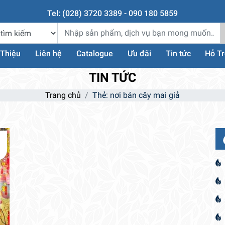
Tel: (028) 3720 3389 - 090 180 5859
 Thiệu
Liên hệ
Catalogue
Ưu đãi
Tin tức
Hỗ T
TIN TỨC
Trang chủ
Thẻ:
nơi bán cây mai giả