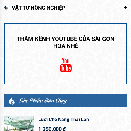
VẬT TƯ NÔNG NGHIỆP
THĂM KÊNH YOUTUBE CỦA SÀI GÒN
HOA NHÉ
Sản Phẩm Bán Chạy
Lưới Che Nắng Thái Lan
1.350.000
₫