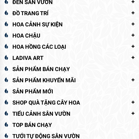
ĐÈN SÂN VƯỜN
ĐỒ TRANG TRÍ
HOA CẢNH SỰ KIỆN
HOA CHẬU
HOA HỒNG CÁC LOẠI
LADIVA ART
SẢN PHẨM BÁN CHẠY
SẢN PHẨM KHUYẾN MÃI
SẢN PHẨM MỚI
SHOP QUÀ TẶNG CÂY HOA
TIỂU CẢNH SÂN VƯỜN
TOP BÁN CHẠY
TƯỚI TỰ ĐỘNG SÂN VƯỜN