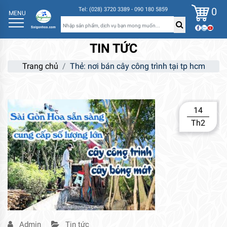
0
Tel: (028) 3720 3389 - 090 180 5859
MENU
TIN TỨC
Trang chủ
Thẻ:
nơi bán cây công trình tại tp hcm
14
Th2
Admin
Tin tức