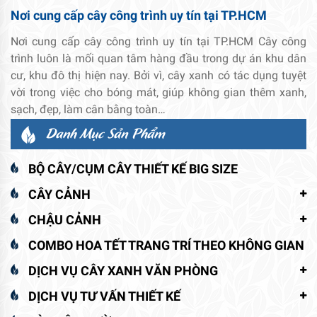
Nơi cung cấp cây công trình uy tín tại TP.HCM
Nơi cung cấp cây công trình uy tín tại TP.HCM Cây công
trình luôn là mối quan tâm hàng đầu trong dự án khu dân
cư, khu đô thị hiện nay. Bởi vì, cây xanh có tác dụng tuyệt
vời trong việc cho bóng mát, giúp không gian thêm xanh,
sạch, đẹp, làm cân bằng toàn…
Danh Mục Sản Phẩm
BỘ CÂY/CỤM CÂY THIẾT KẾ BIG SIZE
CÂY CẢNH
CHẬU CẢNH
COMBO HOA TẾT TRANG TRÍ THEO KHÔNG GIAN
DỊCH VỤ CÂY XANH VĂN PHÒNG
DỊCH VỤ TƯ VẤN THIẾT KẾ