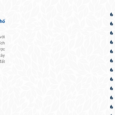
phố
với
ích
ược
xây
đất