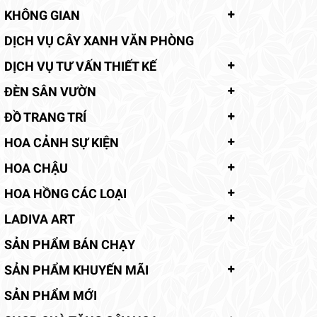
KHÔNG GIAN
DỊCH VỤ CÂY XANH VĂN PHÒNG
DỊCH VỤ TƯ VẤN THIẾT KẾ
ĐÈN SÂN VƯỜN
ĐỒ TRANG TRÍ
HOA CẢNH SỰ KIỆN
HOA CHẬU
HOA HỒNG CÁC LOẠI
LADIVA ART
SẢN PHẨM BÁN CHẠY
SẢN PHẨM KHUYẾN MÃI
SẢN PHẨM MỚI