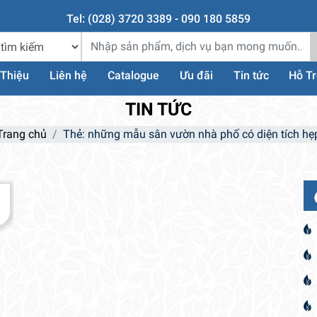
Tel: (028) 3720 3389 - 090 180 5859
 Thiệu
Liên hệ
Catalogue
Ưu đãi
Tin tức
Hỗ T
TIN TỨC
Trang chủ
Thẻ:
những mẫu sân vườn nhà phố có diện tích hẹ