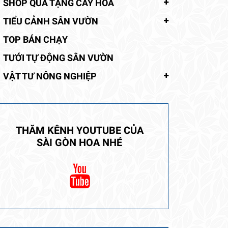
SHOP QUÀ TẶNG CÂY HOA
TIỂU CẢNH SÂN VƯỜN
TOP BÁN CHẠY
TƯỚI TỰ ĐỘNG SÂN VƯỜN
VẬT TƯ NÔNG NGHIỆP
THĂM KÊNH YOUTUBE CỦA
SÀI GÒN HOA NHÉ