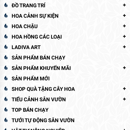
ĐỒ TRANG TRÍ
HOA CẢNH SỰ KIỆN
HOA CHẬU
HOA HỒNG CÁC LOẠI
LADIVA ART
SẢN PHẨM BÁN CHẠY
SẢN PHẨM KHUYẾN MÃI
SẢN PHẨM MỚI
SHOP QUÀ TẶNG CÂY HOA
TIỂU CẢNH SÂN VƯỜN
TOP BÁN CHẠY
TƯỚI TỰ ĐỘNG SÂN VƯỜN