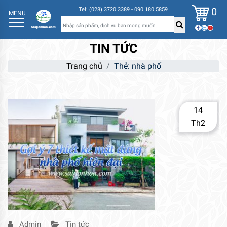
0
Tel: (028) 3720 3389 - 090 180 5859
MENU
TIN TỨC
Trang chủ
Thẻ:
nhà phố
14
Th2
Admin
Tin tức