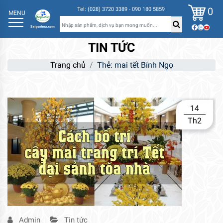
0
Tel: (028) 3720 3389 - 090 180 5859
MENU
TIN TỨC
Trang chủ
Thẻ:
mai tết Bính Ngọ
14
Th2
Admin
Tin tức