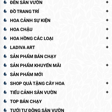
ĐÈN SÂN VƯỜN
ĐỒ TRANG TRÍ
HOA CẢNH SỰ KIỆN
HOA CHẬU
HOA HỒNG CÁC LOẠI
LADIVA ART
SẢN PHẨM BÁN CHẠY
SẢN PHẨM KHUYẾN MÃI
SẢN PHẨM MỚI
SHOP QUÀ TẶNG CÂY HOA
TIỂU CẢNH SÂN VƯỜN
TOP BÁN CHẠY
TƯỚI TỰ ĐỘNG SÂN VƯỜN