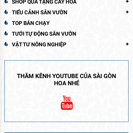
SHOP QUÀ TẶNG CÂY HOA
TIỂU CẢNH SÂN VƯỜN
TOP BÁN CHẠY
TƯỚI TỰ ĐỘNG SÂN VƯỜN
VẬT TƯ NÔNG NGHIỆP
THĂM KÊNH YOUTUBE CỦA SÀI GÒN
HOA NHÉ