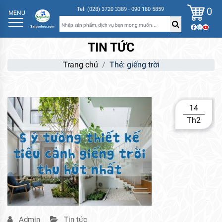
0
Tel: (028) 3720 3389 - 090 180 5859
MENU
TIN TỨC
Trang chủ
Thẻ:
giếng trời
14
Th2
Admin
Tin tức