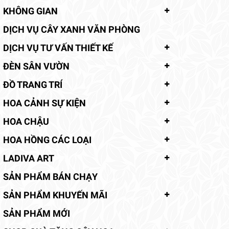
KHÔNG GIAN
DỊCH VỤ CÂY XANH VĂN PHÒNG
DỊCH VỤ TƯ VẤN THIẾT KẾ
ĐÈN SÂN VƯỜN
ĐỒ TRANG TRÍ
HOA CẢNH SỰ KIỆN
HOA CHẬU
HOA HỒNG CÁC LOẠI
LADIVA ART
SẢN PHẨM BÁN CHẠY
SẢN PHẨM KHUYẾN MÃI
SẢN PHẨM MỚI