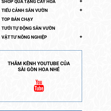
SHOP QUÀ TẶNG CÂY HOA
TIỂU CẢNH SÂN VƯỜN
TOP BÁN CHẠY
TƯỚI TỰ ĐỘNG SÂN VƯỜN
VẬT TƯ NÔNG NGHIỆP
THĂM KÊNH YOUTUBE CỦA
SÀI GÒN HOA NHÉ