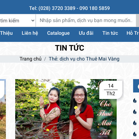
Tel: (028) 3720 3389 - 090 180 5859
 Thiệu
Liên hệ
Catalogue
Ưu đãi
Tin tức
Hỗ T
TIN TỨC
Trang chủ
Thẻ:
dịch vụ cho Thuê Mai Vàng
14
Th2