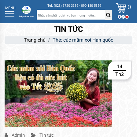
0
Tel: (028) 3720 3389 - 090 180 5859
MENU
TIN TỨC
Trang chủ
Thẻ:
cúc mâm xôi Hàn quốc
14
Th2
Admin
Tin tức