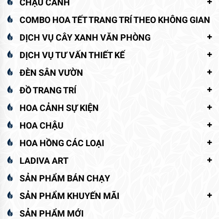
CHẬU CẢNH
COMBO HOA TẾT TRANG TRÍ THEO KHÔNG GIAN
DỊCH VỤ CÂY XANH VĂN PHÒNG
DỊCH VỤ TƯ VẤN THIẾT KẾ
ĐÈN SÂN VƯỜN
ĐỒ TRANG TRÍ
HOA CẢNH SỰ KIỆN
HOA CHẬU
HOA HỒNG CÁC LOẠI
LADIVA ART
SẢN PHẨM BÁN CHẠY
SẢN PHẨM KHUYẾN MÃI
SẢN PHẨM MỚI