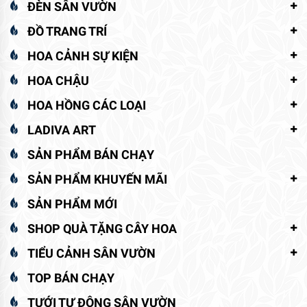
ĐÈN SÂN VƯỜN
ĐỒ TRANG TRÍ
HOA CẢNH SỰ KIỆN
HOA CHẬU
HOA HỒNG CÁC LOẠI
LADIVA ART
SẢN PHẨM BÁN CHẠY
SẢN PHẨM KHUYẾN MÃI
SẢN PHẨM MỚI
SHOP QUÀ TẶNG CÂY HOA
TIỂU CẢNH SÂN VƯỜN
TOP BÁN CHẠY
TƯỚI TỰ ĐỘNG SÂN VƯỜN