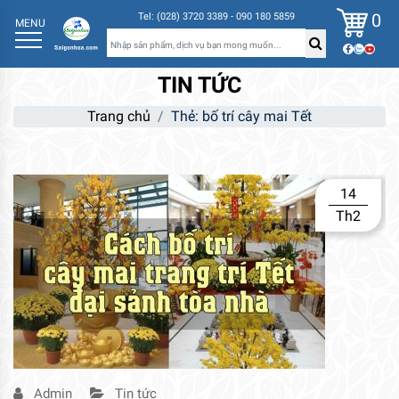
0
Tel: (028) 3720 3389 - 090 180 5859
MENU
TIN TỨC
Trang chủ
Thẻ:
bố trí cây mai Tết
14
Th2
Admin
Tin tức