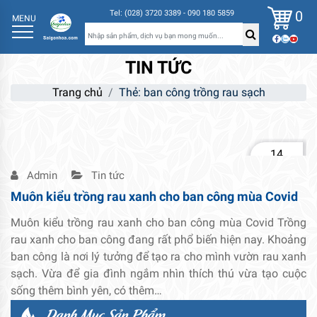
0
Tel: (028) 3720 3389 - 090 180 5859
MENU
TIN TỨC
Trang chủ
Thẻ:
ban công trồng rau sạch
14
Th2
Admin
Tin tức
Muôn kiểu trồng rau xanh cho ban công mùa Covid
Muôn kiểu trồng rau xanh cho ban công mùa Covid Trồng
rau xanh cho ban công đang rất phổ biến hiện nay. Khoảng
ban công là nơi lý tưởng để tạo ra cho mình vườn rau xanh
sạch. Vừa để gia đình ngắm nhìn thích thú vừa tạo cuộc
sống thêm bình yên, có thêm…
Danh Mục Sản Phẩm