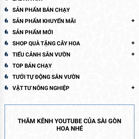
SẢN PHẨM BÁN CHẠY
SẢN PHẨM KHUYẾN MÃI
SẢN PHẨM MỚI
SHOP QUÀ TẶNG CÂY HOA
TIỂU CẢNH SÂN VƯỜN
TOP BÁN CHẠY
TƯỚI TỰ ĐỘNG SÂN VƯỜN
VẬT TƯ NÔNG NGHIỆP
THĂM KÊNH YOUTUBE CỦA SÀI GÒN
HOA NHÉ