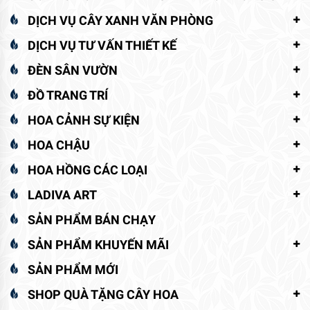
DỊCH VỤ CÂY XANH VĂN PHÒNG
DỊCH VỤ TƯ VẤN THIẾT KẾ
ĐÈN SÂN VƯỜN
ĐỒ TRANG TRÍ
HOA CẢNH SỰ KIỆN
HOA CHẬU
HOA HỒNG CÁC LOẠI
LADIVA ART
SẢN PHẨM BÁN CHẠY
SẢN PHẨM KHUYẾN MÃI
SẢN PHẨM MỚI
SHOP QUÀ TẶNG CÂY HOA