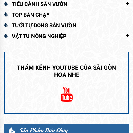
TIỂU CẢNH SÂN VƯỜN
TOP BÁN CHẠY
TƯỚI TỰ ĐỘNG SÂN VƯỜN
VẬT TƯ NÔNG NGHIỆP
THĂM KÊNH YOUTUBE CỦA SÀI GÒN
HOA NHÉ
Sản Phẩm Bán Chạy