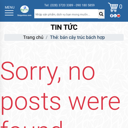
0
Tel: (028) 3720 3389 - 090 180 5859
MENU
TIN TỨC
Trang chủ
Thẻ:
bán cây trúc bách hợp
Sorry, no
posts were