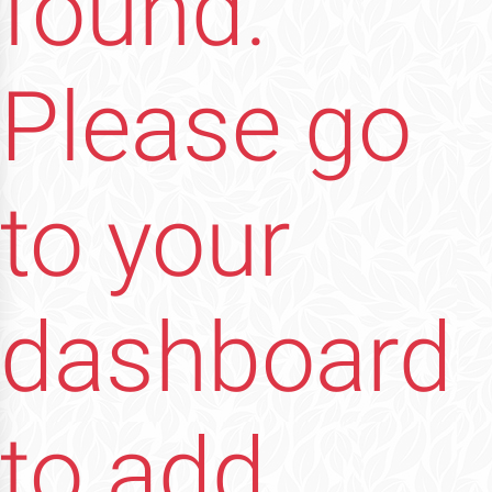
found.
Please go
to your
dashboard
to add