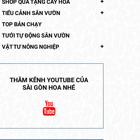
SHOP QUÀ TẶNG CÂY HOA
TIỂU CẢNH SÂN VƯỜN
TOP BÁN CHẠY
TƯỚI TỰ ĐỘNG SÂN VƯỜN
VẬT TƯ NÔNG NGHIỆP
THĂM KÊNH YOUTUBE CỦA
SÀI GÒN HOA NHÉ