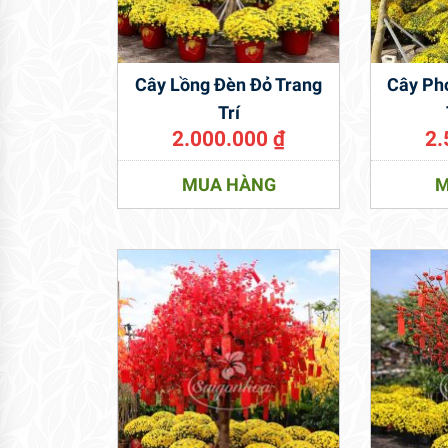
Cây Lồng Đèn Đỏ Trang
Cây Ph
Trí
2.000.000
₫
2.
MUA HÀNG
M