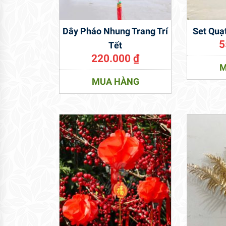
Dây Pháo Nhung Trang Trí
Set Quạt
5
Tết
220.000
₫
M
MUA HÀNG