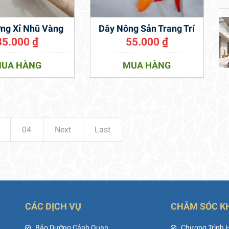
ng Xỉ Nhũ Vàng
Dây Nông Sản Trang Trí
35.000
₫
55.000
₫
UA HÀNG
MUA HÀNG
04
Next
Last
CÁC DỊCH VỤ
CHĂM SÓC K
ủ
Bảo Dưỡng Cảnh Quan
Chương Trình 