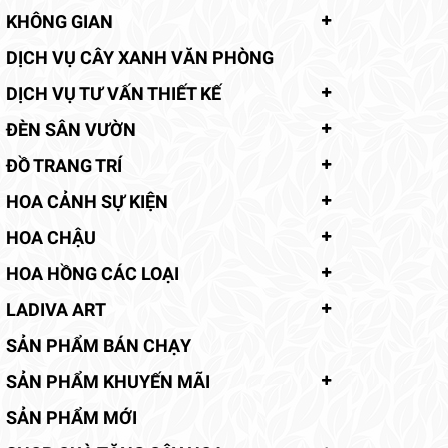
KHÔNG GIAN
DỊCH VỤ CÂY XANH VĂN PHÒNG
DỊCH VỤ TƯ VẤN THIẾT KẾ
ĐÈN SÂN VƯỜN
ĐỒ TRANG TRÍ
HOA CẢNH SỰ KIỆN
HOA CHẬU
HOA HỒNG CÁC LOẠI
LADIVA ART
SẢN PHẨM BÁN CHẠY
SẢN PHẨM KHUYẾN MÃI
SẢN PHẨM MỚI