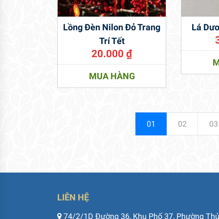
Lồng Đèn Nilon Đỏ Trang
Lá Dươ
Trí Tết
20.000
₫
M
MUA HÀNG
01
02
03
LIÊN HỆ
74/2/1D Đường 36, Khu Phố 37, Phường Th