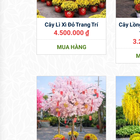
Cây Lì Xì Đỏ Trang Trí
Cây Lồn
4.500.000
₫
3.
MUA HÀNG
M