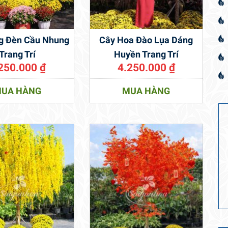
g Đèn Cầu Nhung
Cây Hoa Đào Lụa Dáng
Trang Trí
Huyền Trang Trí
250.000
₫
4.250.000
₫
UA HÀNG
MUA HÀNG