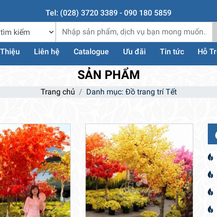
Tel: (028) 3720 3389 - 090 180 5859
 Thiệu
Liên hệ
Catalogue
Ưu đãi
Tin tức
Hỗ T
SẢN PHẨM
Trang chủ
Danh mục: Đồ trang trí Tết